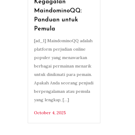
Kegagalan
MaindominoQQ:
Panduan untuk
Pemula
[ad_1] MaindominoQQ adalah
platform perjudian online
populer yang menawarkan
berbagai permainan menarik
untuk dinikmati para pemain.
Apakah Anda seorang penjudi
berpengalaman atau pemula
yang lengkap, […]
October 4, 2025