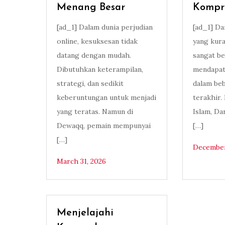
Menang Besar
Kompr
[ad_1] Dalam dunia perjudian
[ad_1] Da
online, kesuksesan tidak
yang kur
datang dengan mudah.
sangat be
Dibutuhkan keterampilan,
mendapat
strategi, dan sedikit
dalam be
keberuntungan untuk menjadi
terakhir. 
yang teratas. Namun di
Islam, Da
Dewaqq, pemain mempunyai
[…]
[…]
December
March 31, 2026
Menjelajahi