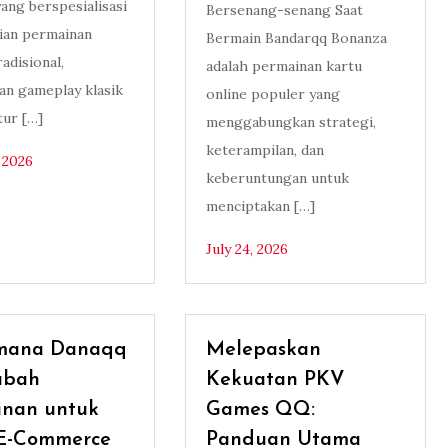
ang berspesialisasi
Bersenang-senang Saat
ian permainan
Bermain Bandarqq Bonanza
adisional,
adalah permainan kartu
n gameplay klasik
online populer yang
tur […]
menggabungkan strategi,
keterampilan, dan
 2026
keberuntungan untuk
menciptakan […]
July 24, 2026
mana Danaqq
Melepaskan
ubah
Kekuatan PKV
inan untuk
Games QQ:
 E-Commerce
Panduan Utama