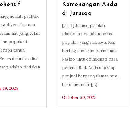
ehensif
Kemenangan Anda
di Jurusqq
naqq adalah praktik
ang dikenal namun
[ad_1] Jurusqq adalah
rmanfaat yang telah
platform perjudian online
kan popularitas
populer yang menawarkan
berapa tahun
berbagai macam permainan
Berasal dari tradisi
kasino untuk dinikmati para
naqq adalah tindakan
pemain. Baik Anda seorang
penjudi berpengalaman atau
baru memulai, […]
 19, 2025
October 30, 2025