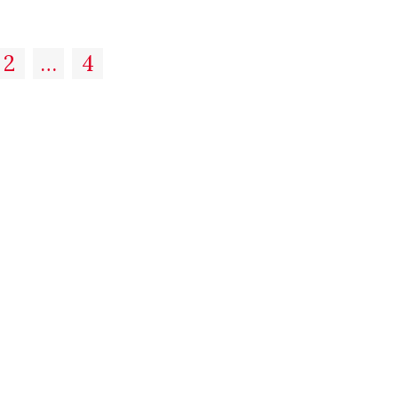
2
…
4