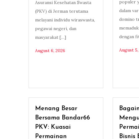
populer y
Asuransi Kesehatan Swasta
dalam var
(PKV) di Jerman terutama
domino tr
melayani individu wiraswasta,
memaduka
pegawai negeri, dan
dengan fi
masyarakat […]
August 5,
August 6, 2026
Menang Besar
Bagai
Bersama Bandar66
Meng
PKV: Kuasai
Perma
Permainan
Bisnis