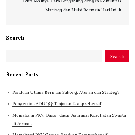
Ikuti Aksinya: Cara Bergabung dengan Komunitas
Marioqq dan Mulai Bermain Hari Ini
Search
Search
Recent Posts
Panduan Utama Bermain Sakong: Aturan dan Strategi
Pengertian ADUQQ: Tinjauan Komprehensif
Memahami PKV: Dasar-dasar Asuransi Kesehatan Swasta
di Jerman
Memahami PKV Games: Panduan Komprehensif