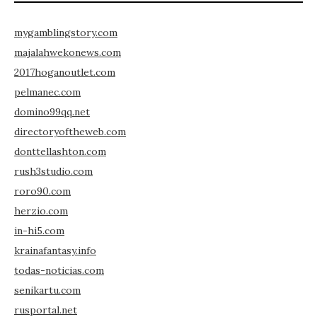
mygamblingstory.com
majalahwekonews.com
2017hoganoutlet.com
pelmanec.com
domino99qq.net
directoryoftheweb.com
donttellashton.com
rush3studio.com
roro90.com
herzio.com
in-hi5.com
krainafantasy.info
todas-noticias.com
senikartu.com
rusportal.net