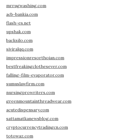
mrrugwashing.com
acb-bankia.com
flash-es.net
upshak.com
backsilo.com
siviralqq.com
impressionresorthoian.com
bestfreakingclothesever.com
falling-film-evaporator.com
sumuslawfirm.com
nursingprowriters.com
greenmountainthreadwear.com
acutedispensary.com
sattamatkanewsblog.com
cryptocurrencytradingcn.com
totowaz.com