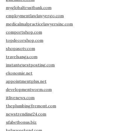
myglobaltrustbank.com
employmentlawlawyergo.com
medicalmalpracticelawyersinc.com
comportshop.com
topdecorshop.com
shopasotv.com
travelsanga.com
instantguestposting.com
ekonomie.net
appointmentplus.net
developmentworm.com
itlivenews.com
theplumbingfremont.com
newstrending24.com
ufabetbonus.biz
kelasweekend.com