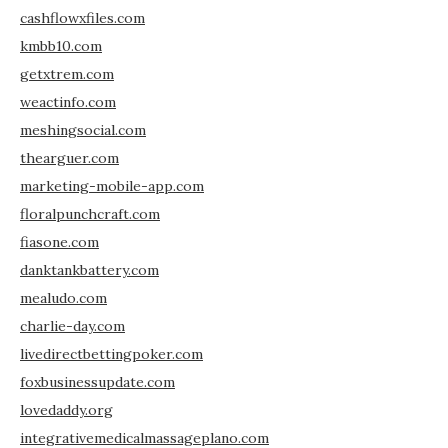
cashflowxfiles.com
kmbb10.com
getxtrem.com
weactinfo.com
meshingsocial.com
thearguer.com
marketing-mobile-app.com
floralpunchcraft.com
fiasone.com
danktankbattery.com
mealudo.com
charlie-day.com
livedirectbettingpoker.com
foxbusinessupdate.com
lovedaddy.org
integrativemedicalmassageplano.com