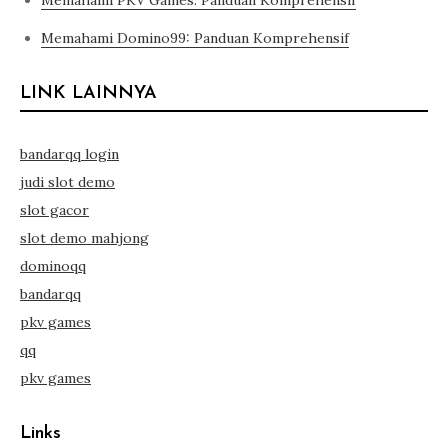
Memahami Domino99: Panduan Komprehensif
LINK LAINNYA
bandarqq login
judi slot demo
slot gacor
slot demo mahjong
dominoqq
bandarqq
pkv games
qq
pkv games
Links