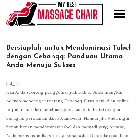
Skip
to
Memilih
Hal
content
website pkv
Penting
games qq
paling aman
Dalam
dan terpercaya
hari ini.
Bersiaplah untuk Mendominasi Tabel
Memilih
Deposit
dengan Cebanqq: Panduan Utama
lengkap via
Situs
pulsa, ovo,
Anda Menuju Sukses
dana, linkaja,
Judi
gopay, dan
bank lokal
Online
[ad_1]
lainnya.
Jika Anda seorang penggemar judi online, Anda mungkin
pernah mendengar tentang Cebanqq. Situs perjudian online
populer ini telah membuat gebrakan di industri dengan
beragam permainan dan bonus besar. Namun jika Anda ingin
benar-benar mendominasi tabel dan menjadi yang teratas,
Anda harus memiliki strategi yang solid. Di situlah panduan