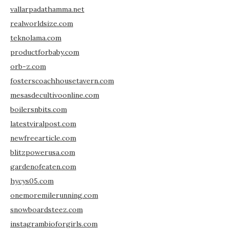
vallarpadathamma.net
realworldsize.com
teknolama.com
productforbaby.com
orb-z.com
fosterscoachhousetavern.com
mesasdecultivoonline.com
boilersnbits.com
latestviralpost.com
newfreearticle.com
blitzpowerusa.com
gardenofeaten.com
hycys05.com
onemoremilerunning.com
snowboardsteez.com
instagrambioforgirls.com