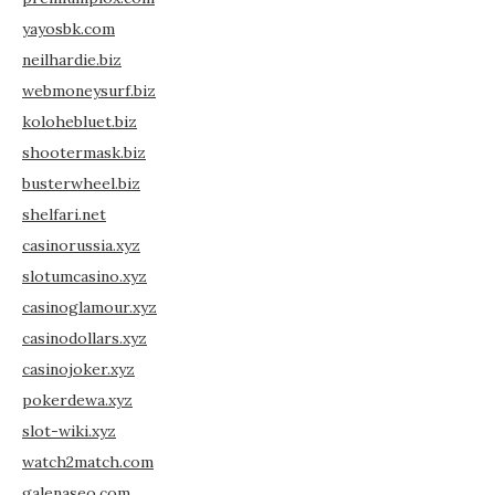
yayosbk.com
neilhardie.biz
webmoneysurf.biz
kolohebluet.biz
shootermask.biz
busterwheel.biz
shelfari.net
casinorussia.xyz
slotumcasino.xyz
casinoglamour.xyz
casinodollars.xyz
casinojoker.xyz
pokerdewa.xyz
slot-wiki.xyz
watch2match.com
galenaseo.com