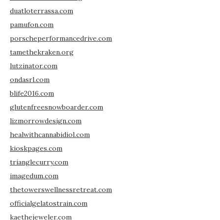
duatloterrassa.com
pamufon.com
porscheperformancedrive.com
tamethekraken.org
lutzinator.com
ondasrl.com
blife2016.com
glutenfreesnowboarder.com
lizmorrowdesign.com
healwithcannabidiol.com
kioskpages.com
trianglecurry.com
imagedum.com
thetowerswellnessretreat.com
officialgelatostrain.com
kaethejeweler.com