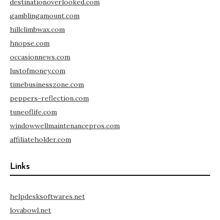
destinationoverlooked.com
gamblingamount.com
hillclimbwax.com
hnopse.com
occasionnews.com
lustofmoney.com
timebusinesszone.com
peppers-reflection.com
tuneoflife.com
windowwellmaintenancepros.com
affiliateholder.com
Links
helpdesksoftwares.net
lovabowl.net