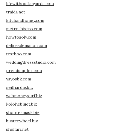
lifewithoutlanyards.com
traida.net
kitchandhoney.com
metro-bistro.com
howtosolv.com
delicesdemanon.com
testboo.com
weddingdressstudio.com
premiumplox.com
yayosbk.com
neilhardie.biz
webmoneysurf.biz
kolohebluet.biz
shootermask.biz
busterwheel.biz
shelfari.net