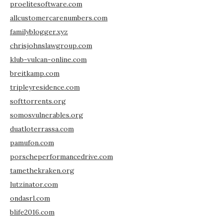
proelitesoftware.com
allcustomercarenumbers.com
familyblogger.xyz
chrisjohnslawgroup.com
klub-vulcan-online.com
breitkamp.com
tripleyresidence.com
softtorrents.org
somosvulnerables.org
duatloterrassa.com
pamufon.com
porscheperformancedrive.com
tamethekraken.org
lutzinator.com
ondasrl.com
blife2016.com