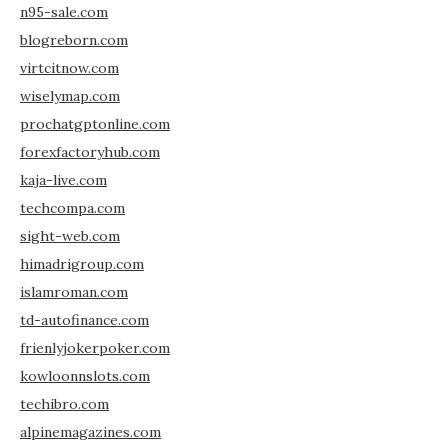
n95-sale.com
blogreborn.com
virtcitnow.com
wiselymap.com
prochatgptonline.com
forexfactoryhub.com
kaja-live.com
techcompa.com
sight-web.com
himadrigroup.com
islamroman.com
td-autofinance.com
frienlyjokerpoker.com
kowloonnslots.com
techibro.com
alpinemagazines.com