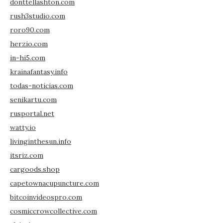
donttellashton.com
rush3studio.com
roro90.com
herzio.com
in-hi5.com
krainafantasy.info
todas-noticias.com
senikartu.com
rusportal.net
watty.io
livinginthesun.info
itsriz.com
cargoods.shop
capetownacupuncture.com
bitcoinvideospro.com
cosmiccrowcollective.com