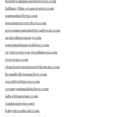
bestfreakingclothesever.com
falling-film-evaporator.com
sumuslawfirm.com
nursingprowriters.com
greenmountainthreadwear.com
acutedispensary.com
sattamatkanewsblog.com
cryptocurrencytradingcn.com
totowaz.com
charlestonwipesettlement.com
brandfollowmarket.com
weeklyjobnews.com
countyanimalshelter.com
adwebtagging.com
ranksuperior.net
babystepahead.com