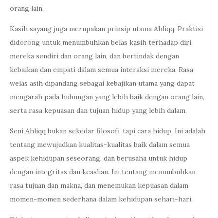
orang lain.
Kasih sayang juga merupakan prinsip utama Ahliqq. Praktisi
didorong untuk menumbuhkan belas kasih terhadap diri
mereka sendiri dan orang lain, dan bertindak dengan
kebaikan dan empati dalam semua interaksi mereka. Rasa
welas asih dipandang sebagai kebajikan utama yang dapat
mengarah pada hubungan yang lebih baik dengan orang lain,
serta rasa kepuasan dan tujuan hidup yang lebih dalam.
Seni Ahliqq bukan sekedar filosofi, tapi cara hidup. Ini adalah
tentang mewujudkan kualitas-kualitas baik dalam semua
aspek kehidupan seseorang, dan berusaha untuk hidup
dengan integritas dan keaslian. Ini tentang menumbuhkan
rasa tujuan dan makna, dan menemukan kepuasan dalam
momen-momen sederhana dalam kehidupan sehari-hari.