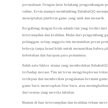
perusahaan. Dengan latar belakang pengembangan p
online, Kevin mampu membimbing SahabatQQ menuju 
menciptakan platform game yang unik dan menarik.
Bergabung dengan Kevin adalah tim yang terdiri dar
keterampilan dan keahlian. Mulai dari pengembang ga
pelanggan, setiap anggota tim memainkan peran pen
bekerja tanpa kenal lelah untuk memastikan bahwa 
kebutuhan dan harapan para pemainnya.
Salah satu faktor utama yang membedakan SahabatQQ 
terhadap inovasi. Tim ini terus mengeksplorasi tekno
terdepan dan memberikan pengalaman bermain game 
game baru, menerapkan fitur baru, atau meningkatkan
dari semua yang mereka lakukan.
Namun di luar keterampilan dan keahlian teknis mer