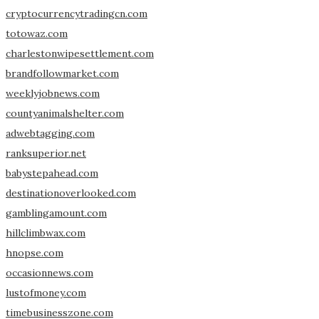
cryptocurrencytradingcn.com
totowaz.com
charlestonwipesettlement.com
brandfollowmarket.com
weeklyjobnews.com
countyanimalshelter.com
adwebtagging.com
ranksuperior.net
babystepahead.com
destinationoverlooked.com
gamblingamount.com
hillclimbwax.com
hnopse.com
occasionnews.com
lustofmoney.com
timebusinesszone.com