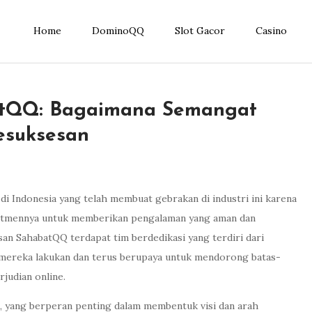
Home
DominoQQ
Slot Gacor
Casino
lih website pkv games qq paling aman dan terpercaya hari ini. Depos
l Penting Dalam Memilih Situs Judi Online
nya.
batQQ: Bagaimana Semangat
esuksesan
di Indonesia yang telah membuat gebrakan di industri ini karena
mitmennya untuk memberikan pengalaman yang aman dan
an SahabatQQ terdapat tim berdedikasi yang terdiri dari
 mereka lakukan dan terus berupaya untuk mendorong batas-
judian online.
, yang berperan penting dalam membentuk visi dan arah