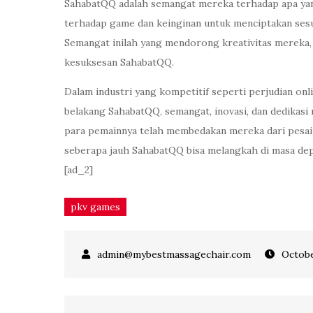
SahabatQQ adalah semangat mereka terhadap apa yan
terhadap game dan keinginan untuk menciptakan sesu
Semangat inilah yang mendorong kreativitas mereka,
kesuksesan SahabatQQ.
Dalam industri yang kompetitif seperti perjudian onl
belakang SahabatQQ, semangat, inovasi, dan dedikas
para pemainnya telah membedakan mereka dari pesai
seberapa jauh SahabatQQ bisa melangkah di masa dep
[ad_2]
pkv games
Octobe